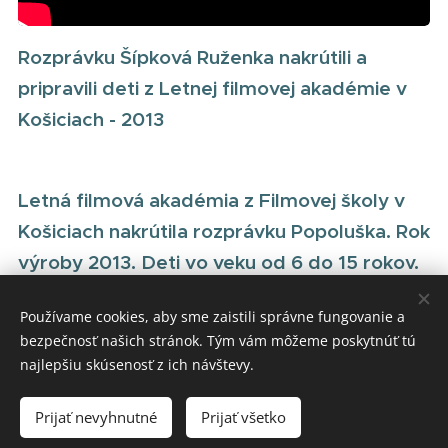
Rozprávku Šípková Ruženka nakrútili a
pripravili deti z Letnej filmovej akadémie v
Košiciach - 2013
Letná filmová akadémia z Filmovej školy v
Košiciach nakrútila rozprávku Popoluška. Rok
výroby 2013. Deti vo veku od 6 do 15 rokov.
Používame cookies, aby sme zaistili správne fungovanie a
bezpečnosť našich stránok. Tým vám môžeme poskytnúť tú
najlepšiu skúsenosť z ich návštevy.
© ADEVYK, created by REVA
Prijať nevyhnutné
Prijať všetko
Cookies