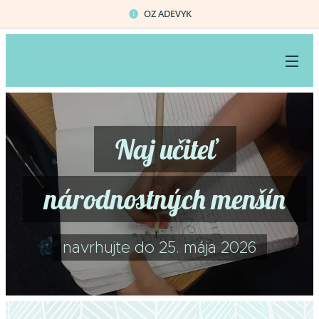
OZ ADEVYK
Naj učiteľ
národnostných menšín
navrhujte do 25. mája 2026