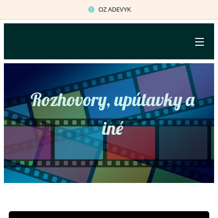
OZ ADEVYK
Rozhovory, upútavky a
iné