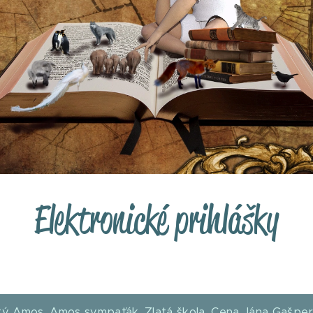
Elektronické prihlášky
tý Amos, Amos sympaťák, Zlatá škola, Cena Jána Gašpe