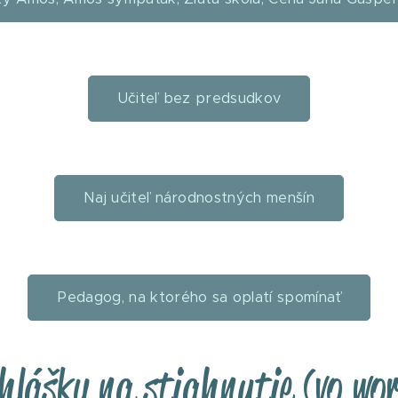
Učiteľ bez predsudkov
Naj učiteľ národnostných menšín
Pedagog, na ktorého sa oplatí spomínať
hlášky na stiahnutie (vo wo