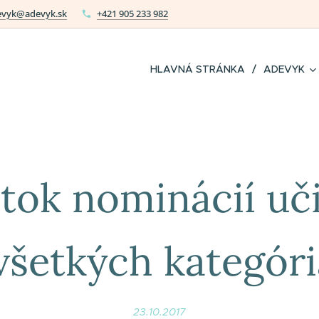
evyk@adevyk.sk
+421 905 233 982
HLAVNÁ STRÁNKA
ADEVYK
tok nominácií uč
všetkých kategór
23.10.2017