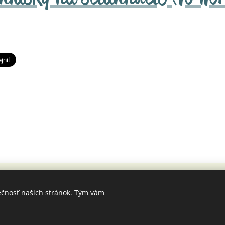
© ADEVYK, created by REVA
ečnosť našich stránok. Tým vám
Cookies