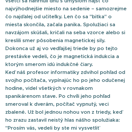
všetci sa nahrnuli dnu s úmyslom nájsť čo
najvýhodnejšie miesto na sedenie – samozrejme
čo najďalej od učiteľky. Len čo sa "bitka" o
miesta skončila, začala panika. Spolužiaci sa
navzájom skúšali, kričali na seba vzorce alebo si
kreslili smer pôsobenia magnetickej sily.
Dokonca už aj vo vedľajšej triede by po tejto
prestávke vedeli, čo je magnetická indukcia a
ktorým smerom idú indukčné čiary.
Keď náš profesor informatiky zdvihol pohľad od
svojho počítača, vypínajúc ho po jeho odučenej
hodine, videl všetkých v rovnakom
spanikárenom stave. Po chvíli jeho pohľad
smeroval k dverám, počítač vypnutý, veci
zbalené. Už bol jednou nohou von z triedy, keď
ho zrazu zastavil neistý hlas nášho spolužiaka:
"Prosím vás, vedeli by ste mi vysvetliť