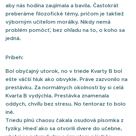
aby nás hodina zaujímala a bavila. Častokrát
preberáme filozofické témy, pričom je taktiež
výborným učiteľom morálky. Nikdy nemá
problém pomôcť, bez ohľadu na to, o koho sa
jedná.
Príbeh:
Bol obyčajný utorok, no v triede Kvarty B bol
ešte väčší hluk ako obvykle. Práve zazvonilo na
prestávku. Za normálnych okolností by si celá
Kvarta B vydýchla. Prestávka znamenala
oddych, chvíľu bez stresu. No tentoraz to bolo
iné.
Triedu plnú chaosu čakala osudová písomka z
fyziky. Hneď ako sa otvorili dvere do učebne,