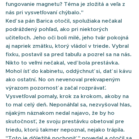
fungovanie magnetu? Téma je zložitá a veľa z
nás pri vysvetľovaní chýbalo."
Keď sa pán Barica otočil, spolužiaka nečakal
podráždený pohľad, ako pri niektorých
učiteľoch. Jeho oči boli milé, jeho tvár pokojná
aj napriek zmätku, ktorý vládol v triede. Vybral
fixku, postavil sa pred tabuľu a pozrel sa na nás.
Nikto to veľmi nečakal, veď bola prestávka.
Mohol ísť do kabinetu, oddýchnuť si, dať si kávu
ako ostatní. No on nevenoval prekvapeným
výrazom pozornosť a začal rozprávať.
Vysvetľoval pomaly, krok za krokom, akoby na
to mal celý deň. Neponáhľal sa, nezvyšoval hlas,
nijakým náznakom nedal najavo, že by ho
skutočnosť, že svoju prestávku obetoval pre
triedu, ktorú takmer nepoznal, nejako trápila.
"Toto je dôležité pochopiť," povedal a otočil sa