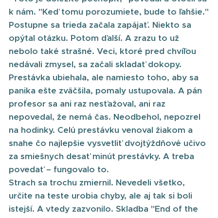
k nám. "Keď tomu porozumiete, bude to ľahšie."
Postupne sa trieda začala zapájať. Niekto sa
opýtal otázku. Potom ďalší. A zrazu to už
nebolo také strašné. Veci, ktoré pred chvíľou
nedávali zmysel, sa začali skladať dokopy.
Prestávka ubiehala, ale namiesto toho, aby sa
panika ešte zväčšila, pomaly ustupovala. A pán
profesor sa ani raz nesťažoval, ani raz
nepovedal, že nemá čas. Neodbehol, nepozrel
na hodinky. Celú prestávku venoval žiakom a
snahe čo najlepšie vysvetliť dvojtýždňové učivo
za smiešnych desať minút prestávky. A treba
povedať – fungovalo to.
Strach sa trochu zmiernil. Nevedeli všetko,
určite na teste urobia chyby, ale aj tak si boli
istejší. A vtedy zazvonilo. Skladba "End of the