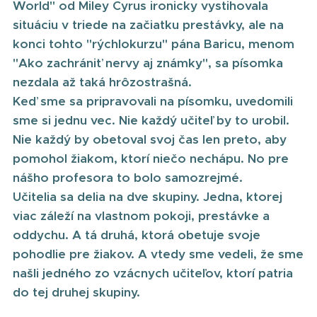
World" od Miley Cyrus ironicky vystihovala
situáciu v triede na začiatku prestávky, ale na
konci tohto "rýchlokurzu" pána Baricu, menom
"Ako zachrániť nervy aj známky", sa písomka
nezdala až taká hrôzostrašná.
Keď sme sa pripravovali na písomku, uvedomili
sme si jednu vec. Nie každý učiteľ by to urobil.
Nie každý by obetoval svoj čas len preto, aby
pomohol žiakom, ktorí niečo nechápu. No pre
nášho profesora to bolo samozrejmé.
Učitelia sa delia na dve skupiny. Jedna, ktorej
viac záleží na vlastnom pokoji, prestávke a
oddychu. A tá druhá, ktorá obetuje svoje
pohodlie pre žiakov. A vtedy sme vedeli, že sme
našli jedného zo vzácnych učiteľov, ktorí patria
do tej druhej skupiny.