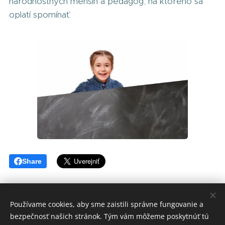
národnostných menšín a pedagóg, na ktorého sa
oplatí spomínať.
Share
Používame cookies, aby sme zaistili správne fungovanie a
bezpečnosť našich stránok. Tým vám môžeme poskytnúť tú