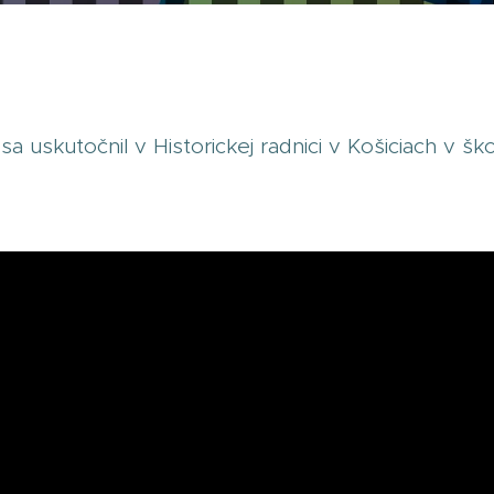
sa uskutočnil v Historickej radnici v Košiciach v š