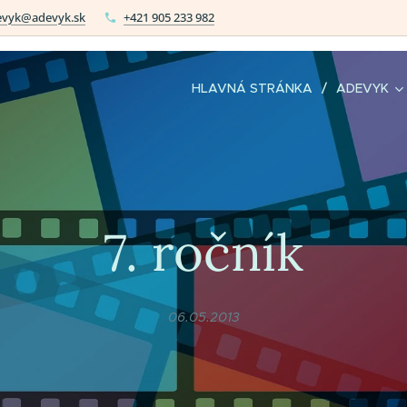
evyk@adevyk.sk
+421 905 233 982
HLAVNÁ STRÁNKA
ADEVYK
7. ročník
06.05.2013