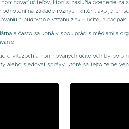
nominovať učiteľov, ktorí si zaslúžia ocenenie za s
 hodnotení na základe rôznych kritérií, ako je ich
čovaniu a budovanie vzťahu žiak – učiteľ a naopak.
árna a často sa koná v spolupráci s médiami a orga
ávanie.
ie o víťazoch a nominovaných učiteľoch by bolo na
ety alebo sledovať správy, ktoré sa tejto téme ven