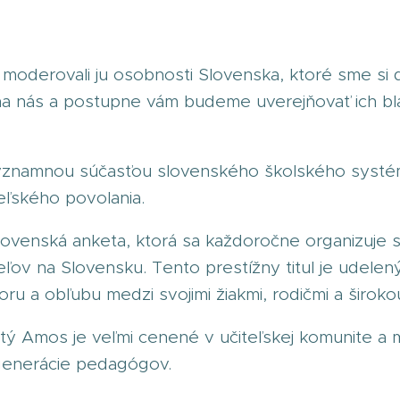
A
 moderovali ju osobnosti Slovenska, ktoré sme si do
i na nás a postupne vám budeme uverejňovať ich bl
významnou súčasťou slovenského školského syst
eľského povolania.
lovenská anketa, ktorá sa každoročne organizuje s
eľov na Slovensku. Tento prestížny titul je udelený
poru a obľubu medzi svojimi žiakmi, rodičmi a širok
atý Amos je veľmi cenené v učiteľskej komunite a 
 generácie pedagógov.