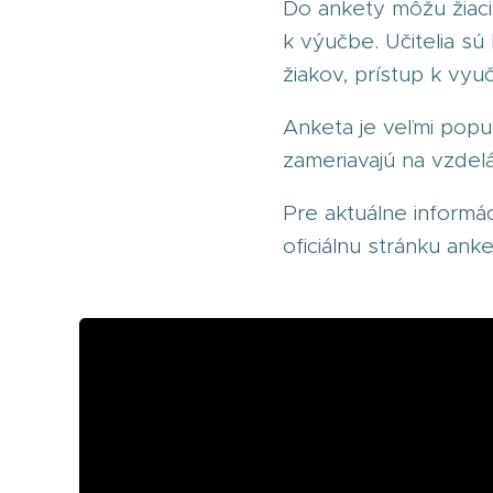
Do ankety môžu žiaci 
k výučbe. Učitelia sú
žiakov, prístup k vyu
Anketa je veľmi popul
zameriavajú na vzdel
Pre aktuálne informác
oficiálnu stránku ank