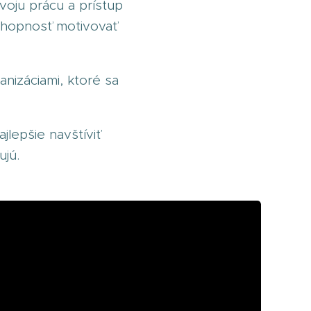
voju prácu a prístup
 schopnosť motivovať
nizáciami, ktoré sa
jlepšie navštíviť
ujú.