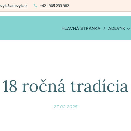
evyk@adevyk.sk
+421 905 233 982
HLAVNÁ STRÁNKA
ADEVYK
18 ročná tradícia
27.02.2025