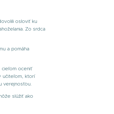
volili osloviť ku
ahoželania. Zo srdca
ému a pomáha
 cieľom oceniť
 učiteľom, ktorí
ou verejnosťou.
môže slúžiť ako