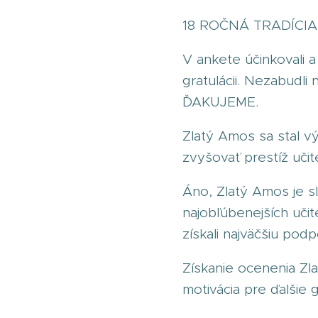
18 ROČNÁ TRADÍCI
V ankete účinkovali a
gratulácii. Nezabudl
ĎAKUJEME.
Zlatý Amos sa stal 
zvyšovať prestíž učit
Áno, Zlatý Amos je s
najobľúbenejších učit
získali najväčšiu pod
Získanie ocenenia Zl
motivácia pre ďalšie