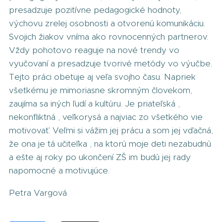
presadzuje pozitívne pedagogické hodnoty,
výchovu zrelej osobnosti a otvorenú komunikáciu.
Svojich žiakov vníma ako rovnocenných partnerov.
Vždy pohotovo reaguje na nové trendy vo
vyučovaní a presadzuje tvorivé metódy vo výučbe.
Tejto práci obetuje aj veľa svojho času. Napriek
všetkému je mimoriasne skromným človekom,
zaujíma sa iných ľudí a kultúru. Je priateľská ,
nekonfliktná , veľkorysá a najviac zo všetkého vie
motivovať. Veľmi si vážim jej prácu a som jej vďačná,
že ona je tá učiteľka , na ktorú moje deti nezabudnú
a ešte aj roky po ukončení ZŠ im budú jej rady
napomocné a motivujúce.
Petra Vargová