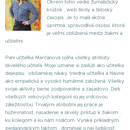
Okrem toho vedie žurnalistický
krúžok , web školy a škloský
časopis. Je to malá akčná ,
úprimná, spravodlivá osoba, ktorá
je veľmi obľúbená medzi žiakmi a
učiteľmi.
Pani učiteľka Marčanová spĺňa všetky atribúty
skvelého učiteľa. Moje uznanie si zaslúži ako učiteľka
dejepisu , občianskej náuky, triedna učiteľka a hlavne
ako empatická a vysoko humánne založená. Všetky
svoje aktivity berie zodpovedne a zásadovo. Deti
všetkých vekových kategorií sú jej srdcovou
záležitosťou. Trvalými atribútmi jej práce je
húževnatost, nasadenie a skvelý prístup k žiakom ,
ku kolegom a ku nám rodičom. Vyniká príkladným
pedagogickým taktom , dominuje u nej ľudskosť,